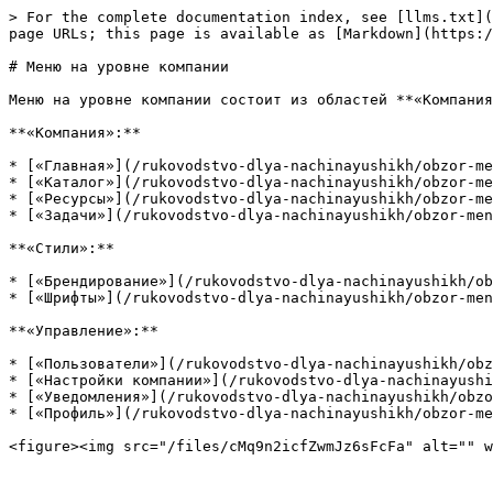
> For the complete documentation index, see [llms.txt](
page URLs; this page is available as [Markdown](https:/
# Меню на уровне компании

Меню на уровне компании состоит из областей **«Компания
**«Компания»:**

* [«Главная»](/rukovodstvo-dlya-nachinayushikh/obzor-me
* [«Каталог»](/rukovodstvo-dlya-nachinayushikh/obzor-me
* [«Ресурсы»](/rukovodstvo-dlya-nachinayushikh/obzor-me
* [«Задачи»](/rukovodstvo-dlya-nachinayushikh/obzor-men
**«Стили»:**

* [«Брендирование»](/rukovodstvo-dlya-nachinayushikh/ob
* [«Шрифты»](/rukovodstvo-dlya-nachinayushikh/obzor-men
**«Управление»:**

* [«Пользователи»](/rukovodstvo-dlya-nachinayushikh/obz
* [«Настройки компании»](/rukovodstvo-dlya-nachinayushi
* [«Уведомления»](/rukovodstvo-dlya-nachinayushikh/obzo
* [«Профиль»](/rukovodstvo-dlya-nachinayushikh/obzor-me