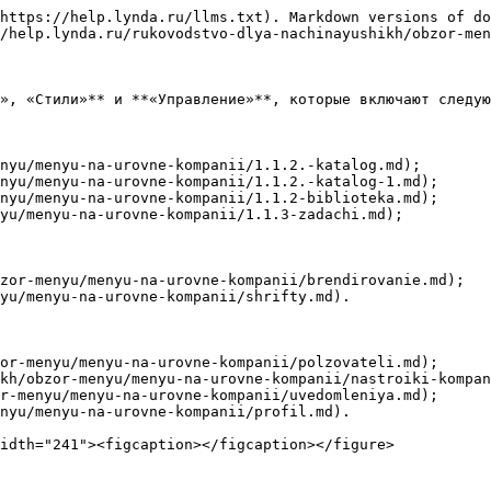
https://help.lynda.ru/llms.txt). Markdown versions of do
/help.lynda.ru/rukovodstvo-dlya-nachinayushikh/obzor-men
», «Стили»** и **«Управление»**, которые включают следую
nyu/menyu-na-urovne-kompanii/1.1.2.-katalog.md);

nyu/menyu-na-urovne-kompanii/1.1.2.-katalog-1.md);

nyu/menyu-na-urovne-kompanii/1.1.2-biblioteka.md);

yu/menyu-na-urovne-kompanii/1.1.3-zadachi.md);

zor-menyu/menyu-na-urovne-kompanii/brendirovanie.md);

yu/menyu-na-urovne-kompanii/shrifty.md).

or-menyu/menyu-na-urovne-kompanii/polzovateli.md);

kh/obzor-menyu/menyu-na-urovne-kompanii/nastroiki-kompan
r-menyu/menyu-na-urovne-kompanii/uvedomleniya.md);

nyu/menyu-na-urovne-kompanii/profil.md).
