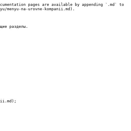
cumentation pages are available by appending `.md` to 
yu/menyu-na-urovne-kompanii.md).

щие разделы.

ii.md);
