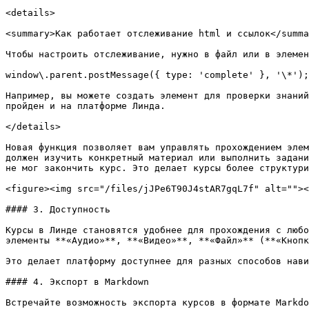
<details>

<summary>Как работает отслеживание html и ссылок</summa
Чтобы настроить отслеживание, нужно в файл или в элемен
window\.parent.postMessage({ type: 'complete' }, '\*');

Например, вы можете создать элемент для проверки знаний
пройден и на платформе Линда.

</details>

Новая функция позволяет вам управлять прохождением элем
должен изучить конкретный материал или выполнить задани
не мог закончить курс. Это делает курсы более структури
<figure><img src="/files/jJPe6T90J4stAR7gqL7f" alt=""><
#### 3. Доступность

Курсы в Линде становятся удобнее для прохождения с любо
элементы **«Аудио»**, **«Видео»**, **«Файл»** (**«Кнопк
Это делает платформу доступнее для разных способов нави
#### 4. Экспорт в Markdown

Встречайте возможность экспорта курсов в формате Markdo