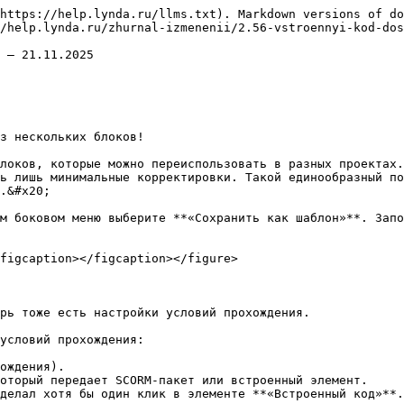
https://help.lynda.ru/llms.txt). Markdown versions of do
/help.lynda.ru/zhurnal-izmenenii/2.56-vstroennyi-kod-dos
 – 21.11.2025

з нескольких блоков!

локов, которые можно переиспользовать в разных проектах.
ь лишь минимальные корректировки. Такой единообразный по
.&#x20;

м боковом меню выберите **«Сохранить как шаблон»**. Запо
figcaption></figcaption></figure>

рь тоже есть настройки условий прохождения.

условий прохождения:

ождения).

оторый передает SCORM-пакет или встроенный элемент.

делал хотя бы один клик в элементе **«Встроенный код»**.
