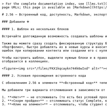
> For the complete documentation index, see [llms.txt](
page URLs; this page is available as [Markdown](https:/
# 2.56 – Встроенный код, доступность, Markdown, экспорт
### Добавили ➕

#### 1. Шаблон из нескольких блоков

Встречайте долгожданную возможность создавать шаблоны и
Также вы можете сразу создать фиксированную структуру б
«Портфолио», быстро добавлять их в новые курсы и вносит
ошибок при копировании контента или создании его с нуля
Чтобы настроить шаблон, выделите нужные блоки и в право
отобразится в коллекциях.

<figure><img src="/files/FKX1kqcaykn744k6wIxd" alt=""><
#### 2. Условия прохождения встроенного кода

С обновлением 2.56 в элементе **«Встроенный код»** тепе
Мы добавили три варианта отслеживания в зависимости от 
1. **«Нет»** – не отслеживать (то есть без условий прох
2. **«Скорм пройден»** – отслеживать статус Complete, к
3. **«Клик на элемент»** – отслеживать, чтобы студент с