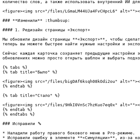
количество слов, а также использовать внутренний ИИ для
<figure><img src="/files/LGmaLM44UJa4FvCHpcL6" alt=""><
### **Изменили** :thumbsup:

#### 1. Редизайн страницы «Экспорт»

Мы обновили дизайн страницы **«Экспорт»**, чтобы сделат
теперь вы можете быстрее найти нужные настройки и экспо
Сейчас каждая карточка сохраняет предыдущие настройки э
обновлениях можно просто открыть шаблон и выбрать подхо
{% tabs %}

{% tab title="Было" %}

<figure><img src="/files/bigDAf6ksqh08kOdi2ou" alt=""><
{% endtab %}

{% tab title="Стало" %}

<figure><img src="/files/9HkI0VnSc7hzKuo7eq0x" alt=""><
{% endtab %}

{% endtabs %}

### Исправили 🔧

* Наладили работу правого бокового меню в Pro-режиме.

* Исправили ошибку в элементе **«Симуляции»**, из-за ко