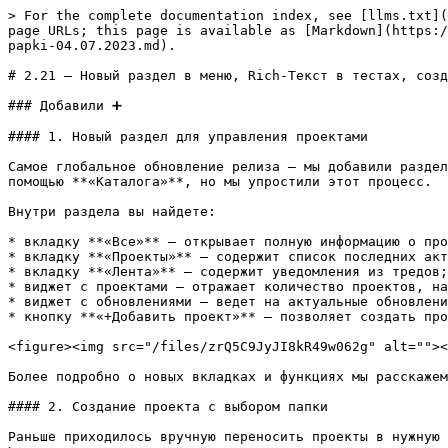
> For the complete documentation index, see [llms.txt](https://help.lynda.ru/llms.txt). Markdown versions of documentation pages are available by appending `.md` to page URLs; this page is available as [Markdown](https://help.lynda.ru/zhurnal-izmenenii/2.21-novyi-razdel-v-menyu-rich-tekst-v-testakh-sozdanie-proekta-s-vyborom-papki-04.07.2023.md).

# 2.21 – Новый раздел в меню, Rich-Текст в тестах, создание проекта с выбором папки – 04.07.2023

### Добавили ➕

#### 1. Новый раздел для управления проектами

Самое глобальное обновление релиза – мы добавили раздел **«Главная»**, где собраны активные проекты, задачи и актуальные обсуждения. Раньше вы переходили к проектам с помощью **«Каталога»**, но мы упростили этот процесс.

Внутри раздела вы найдете:

* вкладку **«Все»** – открывает полную информацию о проектах, задачах и уведомлениях;
* вкладку **«Проекты»** – содержит список последних активных проектов;
* вкладку **«Лента»** – содержит уведомления из тредов;
* виджет с проектами – отражает количество проектов, над которыми вы работаете;
* виджет с обновлениями – ведет на актуальные обновления в release notes;
* кнопку **«+Добавить проект»** – позволяет создать проект.

<figure><img src="/files/zrQ5C9JyJI8kR49w062g" alt=""><figcaption></figcaption></figure>

Более подробно о новых вкладках и функциях мы расскажем далее.

#### 2. Создание проекта с выбором папки

Раньше приходилось вручную переносить проекты в нужную папку. Теперь вы можете экономить время и сразу **создавать проекты в папке.** \
\
Сделать это можно двумя способами:&#x20;

* нажав **«+Добавить»** в разделе **«Каталог»**;
* нажав **«+Добавить проект»** в разделе **«Главная»**.

Далее в открывшемся окне вы выбираете папку, в которой хотите создать новый проект. Удобно, правда?

{% hint style="info" %}
Если вы не выберете папку, то проект будет создан в корне.
{% endhint %}

<figure><img src="/files/52Df0EP45rYgCNJSu7Bm" alt=""><figcaption></figcaption></figure>

#### 3. Сортировка проектов по последним изменениям и алфавиту

Раньше вы не могли быстро вернуться к проектам, над которыми работали еще вчера, потому что они размещались в каталоге в форме таблицы.\
\
В этом обновлении мы добавили новую вкладку **«Проекты»** на странице **«Главная»**, где вы сможете видеть и сортировать все проекты в формате блоков.&#x20;

Доступны два варианта сортировки: по алфавиту и по последним изменениям.

<figure><img src="/files/ZIpBEDUhI67MedV4zdqZ" alt=""><figcaption></figcaption></figure>

#### 4. Отображение тредов в уведомлениях

Еще один функционал раздела **«Главная»** – отображение тредов в уведомлениях. Раньше все уведомления отображались в отдельном разделе. Но просмотреть комментарий и ответить на него вы могли только внутри проекта. Все изменилось.&#x20;

Перейдя на вкладку **«Лента»**, вы найдете развернутые треды и комментарии, где вас упомянули и на которые вы подписаны. Обновление поможет работать эффективнее и не отвлекаться на неактуальные обсуждения.

На вкладке вы также сможете:&#x20;

* использовать стандартную сортировку из **«Комментариев»**;
* ответить на комментарии прямо в **«Ленте»**;
* перейти к обсуждению в проекте, кликнув на заголовок комментария.

<figure><img src="/files/SFNN7OIC1j5DJ9WsipUT" alt=""><figcaption></figcaption></figure>

#### 5. Горячие клавиши для Rich-Текста

Обновление, которое значительно облег